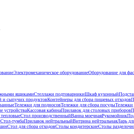
а
ование
Электромеханическое оборудование
Оборудование для фас
ижными ящиками
Стеллажи подтоварники
Шкаф кухонный
Подста
й и сыпучих продуктов
Контейнеры для сбора пищевых отходов
П
ванные
Тележки для подносов
Тележки для сбора посуды
Тележки 
е устройства
Кассовая кабина
Прилавок для столовых приборов
П
 тепловые
Стол производственный
Ванна моечная
Рукомойник
По
й
Стол-тумба
Прилавок нейтральный
Витрина нейтральная
Ларь дл
шин
Стол для сбора отходов
Столы кондитерские
Столы разделочн