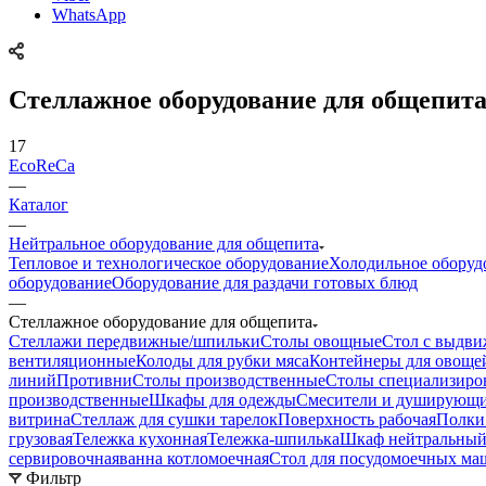
WhatsApp
Стеллажное оборудование для общепит
17
EcoReCa
—
Каталог
—
Нейтральное оборудование для общепита
Тепловое и технологическое оборудование
Холодильное оборуд
оборудование
Оборудование для раздачи готовых блюд
—
Стеллажное оборудование для общепита
Стеллажи передвижные/шпильки
Столы овощные
Стол с выдв
вентиляционные
Колоды для рубки мяса
Контейнеры для овоще
линий
Противни
Столы производственные
Столы специализиро
производственные
Шкафы для одежды
Смесители и душирующи
витрина
Стеллаж для сушки тарелок
Поверхность рабочая
Полки
грузовая
Тележка кухонная
Тележка-шпилька
Шкаф нейтральны
сервировочная
ванна котломоечная
Стол для посудомоечных ма
Фильтр