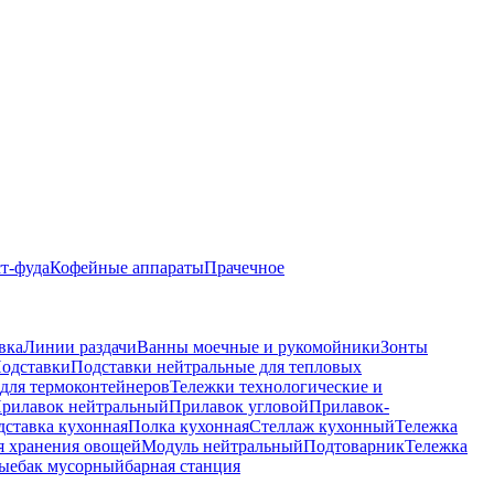
т-фуда
Кофейные аппараты
Прачечное
вка
Линии раздачи
Ванны моечные и рукомойники
Зонты
одставки
Подставки нейтральные для тепловых
для термоконтейнеров
Тележки технологические и
рилавок нейтральный
Прилавок угловой
Прилавок-
дставка кухонная
Полка кухонная
Стеллаж кухонный
Тележка
я хранения овощей
Модуль нейтральный
Подтоварник
Тележка
ые
бак мусорный
барная станция