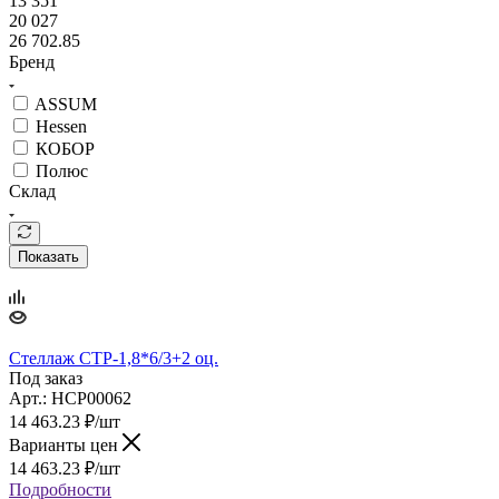
13 351
20 027
26 702.85
Бренд
ASSUM
Hessen
КОБОР
Полюс
Склад
Показать
Стеллаж СТР-1,8*6/3+2 оц.
Под заказ
Арт.: НСР00062
14 463.23
₽
/шт
Варианты цен
14 463.23
₽
/шт
Подробности