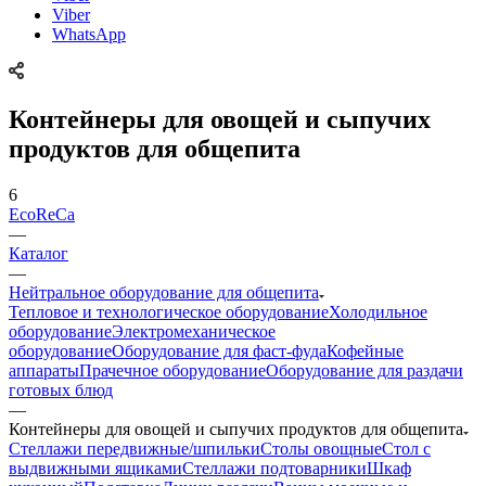
Viber
WhatsApp
Контейнеры для овощей и сыпучих
продуктов для общепита
6
EcoReCa
—
Каталог
—
Нейтральное оборудование для общепита
Тепловое и технологическое оборудование
Холодильное
оборудование
Электромеханическое
оборудование
Оборудование для фаст-фуда
Кофейные
аппараты
Прачечное оборудование
Оборудование для раздачи
готовых блюд
—
Контейнеры для овощей и сыпучих продуктов для общепита
Стеллажи передвижные/шпильки
Столы овощные
Стол с
выдвижными ящиками
Стеллажи подтоварники
Шкаф