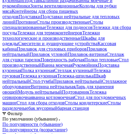
кухонный
Подставка
Линии раздачи
Ванны моечные и
рукомойники
Зонты вентиляционные
Колоды для рубки
мяса
Контейнеры для сбора пищевых
отходов
Подставки
Подставки нейтральные для тепловых
линий
Противни
Столы производственные
Столы
специализированные
Тележки для подносов
Тележки для сбора
посуды
Тележки для термоконтейнеров
Тележки
технологические и производственные
Шкафы для
одежды
Смесители и душирующие устройства
Кассовая
кабина
Прилавок для столовых приборов
Прилавок
нейтральный
Прилавок угловой
Прилавок-витрина
Стеллаж
для сушки тарелок
Поверхность рабочая
Полки тепловые
Стол
производственный
Ванна моечная
Рукомойник
Подставка
кухонная
Полка кухонная
Стеллаж кухонный
Тележка
грузовая
Тележка кухонная
Тележка-шпилька
Шкаф
нейтральный
Стол-тумба
Прилавок нейтральный
Стеллажное
оборудование
Витрина нейтральная
Ларь для хранения
овощей
Модуль нейтральный
Подтоварник
Тележка
сервировочная
ванна котломоечная
Стол для посудомоечных
машин
Стол для сбора отходов
Столы кондитерские
Столы
разделочные
бак мусорный
барная станция
Фильтр
По умолчанию (убывание)
По популярности (убывание)
По популярности (возрастание)