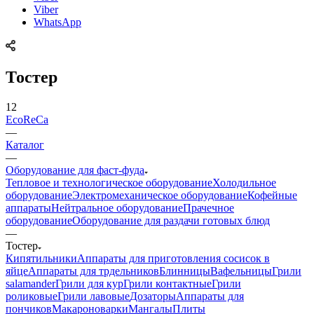
Viber
WhatsApp
Тостер
12
EcoReCa
—
Каталог
—
Оборудование для фаст-фуда
Тепловое и технологическое оборудование
Холодильное
оборудование
Электромеханическое оборудование
Кофейные
аппараты
Нейтральное оборудование
Прачечное
оборудование
Оборудование для раздачи готовых блюд
—
Тостер
Кипятильники
Аппараты для приготовления сосисок в
яйце
Аппараты для трдельников
Блинницы
Вафельницы
Грили
salamander
Грили для кур
Грили контактные
Грили
роликовые
Грили лавовые
Дозаторы
Аппараты для
пончиков
Макароноварки
Мангалы
Плиты