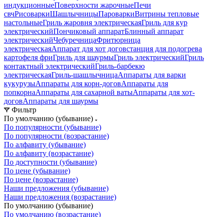
индукционные
Поверхности жарочные
Печи
свч
Рисоварки
Шашлычницы
Пароварки
Витрины тепловые
настольные
Гриль жаровня электрическая
Гриль для кур
электрический
Пончиковый аппарат
Блинный аппарат
электрический
Чебуречница
Фритюрница
электрическая
Аппарат для хот догов
станция для подогрева
картофеля фри
Гриль для шаурмы
Гриль электрический
Гриль
контактный электрический
Гриль-барбекю
электрическая
Гриль-шашлычница
Аппараты для варки
кукурузы
Аппараты для корн-догов
Аппараты для
попкорна
Аппараты для сахарной ваты
Аппараты для хот-
догов
Аппараты для шаурмы
Фильтр
По умолчанию (убывание)
По популярности (убывание)
По популярности (возрастание)
По алфавиту (убывание)
По алфавиту (возрастание)
По доступности (убывание)
По цене (убывание)
По цене (возрастание)
Наши предложения (убывание)
Наши предложения (возрастание)
По умолчанию (убывание)
По умолчанию (возрастание)