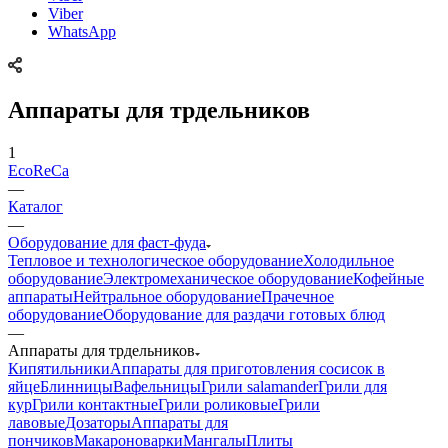
Viber
WhatsApp
Аппараты для трдельников
1
EcoReCa
—
Каталог
—
Оборудование для фаст-фуда
Тепловое и технологическое оборудование
Холодильное
оборудование
Электромеханическое оборудование
Кофейные
аппараты
Нейтральное оборудование
Прачечное
оборудование
Оборудование для раздачи готовых блюд
—
Аппараты для трдельников
Кипятильники
Аппараты для приготовления сосисок в
яйце
Блинницы
Вафельницы
Грили salamander
Грили для
кур
Грили контактные
Грили роликовые
Грили
лавовые
Дозаторы
Аппараты для
пончиков
Макароноварки
Мангалы
Плиты