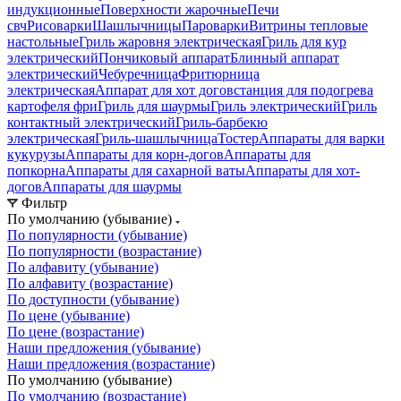
индукционные
Поверхности жарочные
Печи
свч
Рисоварки
Шашлычницы
Пароварки
Витрины тепловые
настольные
Гриль жаровня электрическая
Гриль для кур
электрический
Пончиковый аппарат
Блинный аппарат
электрический
Чебуречница
Фритюрница
электрическая
Аппарат для хот догов
станция для подогрева
картофеля фри
Гриль для шаурмы
Гриль электрический
Гриль
контактный электрический
Гриль-барбекю
электрическая
Гриль-шашлычница
Тостер
Аппараты для варки
кукурузы
Аппараты для корн-догов
Аппараты для
попкорна
Аппараты для сахарной ваты
Аппараты для хот-
догов
Аппараты для шаурмы
Фильтр
По умолчанию (убывание)
По популярности (убывание)
По популярности (возрастание)
По алфавиту (убывание)
По алфавиту (возрастание)
По доступности (убывание)
По цене (убывание)
По цене (возрастание)
Наши предложения (убывание)
Наши предложения (возрастание)
По умолчанию (убывание)
По умолчанию (возрастание)