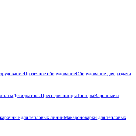
орудование
Прачечное оборудование
Оборудование для раздачи
остаты
Дегидраторы
Пресс для пиццы
Тостеры
Варочные и
жарочные для тепловых линий
Макароноварки для тепловых