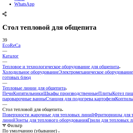
WhatsApp
Стол тепловой для общепита
39
EcoReCa
—
Каталог
—
Тепловое и технологическое оборудование для общепита
Холодильное оборудование
Электромеханическое оборудование
готовых блюд
—
Тепловые линии для общепита
Печи
Кипятильники
Шкафы производственные
Плиты
Котел пи
пароварочные ванны
Станция для подогрева картофеля
Коптиль
—
Стол тепловой для общепита
Поверхности жарочные для тепловых линий
Фритюрницы для 
линий
Зонты для теплового оборудования
Грили для тепловых 
Фильтр
По умолчанию (убывание)