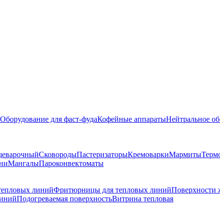
Оборудование для фаст-фуда
Кофейные аппараты
Нейтральное об
щеварочный
Сковороды
Пастеризаторы
Кремоварки
Мармиты
Терм
ни
Мангалы
Пароконвектоматы
тепловых линий
Фритюрницы для тепловых линий
Поверхности 
линий
Подогреваемая поверхность
Витрина тепловая