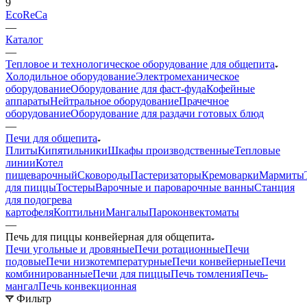
9
EcoReCa
—
Каталог
—
Тепловое и технологическое оборудование для общепита
Холодильное оборудование
Электромеханическое
оборудование
Оборудование для фаст-фуда
Кофейные
аппараты
Нейтральное оборудование
Прачечное
оборудование
Оборудование для раздачи готовых блюд
—
Печи для общепита
Плиты
Кипятильники
Шкафы производственные
Тепловые
линии
Котел
пищеварочный
Сковороды
Пастеризаторы
Кремоварки
Мармиты
для пиццы
Тостеры
Варочные и пароварочные ванны
Станция
для подогрева
картофеля
Коптильни
Мангалы
Пароконвектоматы
—
Печь для пиццы конвейерная для общепита
Печи угольные и дровяные
Печи ротационные
Печи
подовые
Печи низкотемпературные
Печи конвейерные
Печи
комбинированные
Печи для пиццы
Печь томления
Печь-
мангал
Печь конвекционная
Фильтр