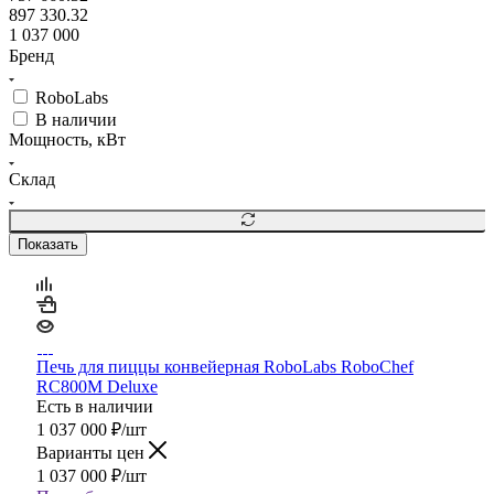
897 330.32
1 037 000
Бренд
RoboLabs
В наличии
Мощность, кВт
Склад
Показать
Печь для пиццы конвейерная RoboLabs RoboChef
RC800M Deluxe
Есть в наличии
1 037 000
₽
/шт
Варианты цен
1 037 000
₽
/шт