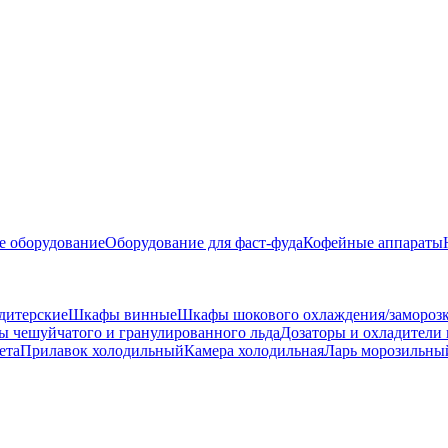
е оборудование
Оборудование для фаст-фуда
Кофейные аппараты
дитерские
Шкафы винные
Шкафы шокового охлаждения/замороз
ы чешуйчатого и гранулированного льда
Дозаторы и охладители
ета
Прилавок холодильный
Камера холодильная
Ларь морозильны