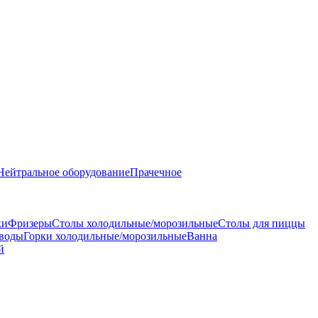
Нейтральное оборудование
Прачечное
ки
Фризеры
Столы холодильные/морозильные
Столы для пиццы
 воды
Горки холодильные/морозильные
Ванна
й