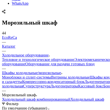
WhatsApp
Морозильный шкаф
44
EcoReCa
—
Каталог
—
Холодильное оборудование
Тепловое и технологическое оборудование
Электромеханическо
оборудование
Оборудование для раздачи готовых блюд
—
Шкафы холодильные/морозильные
Моноблоки и сплит-системы
Витрины холодильные
Шкафы кон
и саладетты
Компрессорно-конденсаторный блок
Льдогенератор
холодильная
Суперструктура
Льдогенераторы
Кассовый бокс
Бон
—
Морозильный шкаф
Холодильный шкаф комбинированнный
Холодильный шкаф
Фильтр
По умолчанию (убывание)