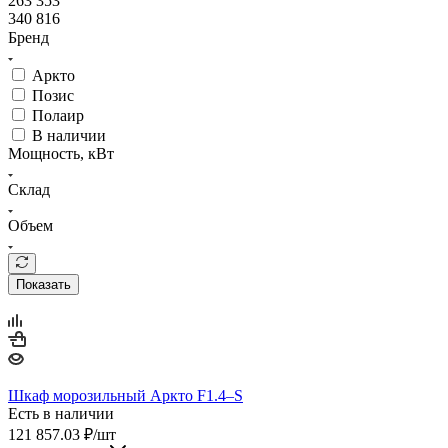
263 353
340 816
Бренд
Аркто
Позис
Полаир
В наличии
Мощность, кВт
Склад
Объем
Показать
Шкаф морозильный Аркто F1.4–S
Есть в наличии
121 857.03
₽
/шт