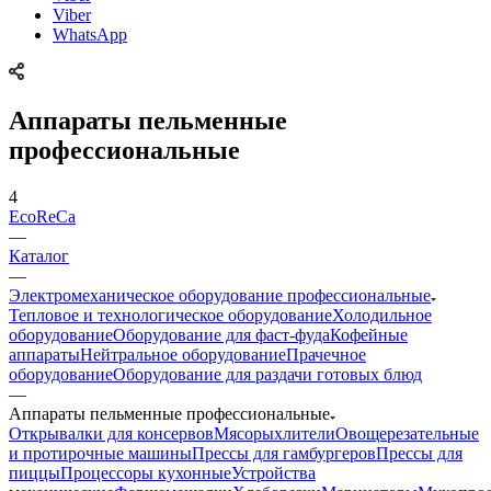
Viber
WhatsApp
Аппараты пельменные
профессиональные
4
EcoReCa
—
Каталог
—
Электромеханическое оборудование профессиональные
Тепловое и технологическое оборудование
Холодильное
оборудование
Оборудование для фаст-фуда
Кофейные
аппараты
Нейтральное оборудование
Прачечное
оборудование
Оборудование для раздачи готовых блюд
—
Аппараты пельменные профессиональные
Открывалки для консервов
Мясорыхлители
Овощерезательные
и протирочные машины
Прессы для гамбургеров
Прессы для
пиццы
Процессоры кухонные
Устройства