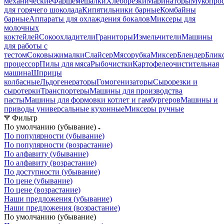
механические
Фаршемешалки
Хлеборезки
Маринаторы
Мукопрос
для горячего шоколада
Кипятильники барные
Комбайны
барные
Аппараты для охлаждения бокалов
Миксеры для
молочных
коктейлей
Сокоохладители
Граниторы
Измельчители
Машины
для работы с
тестом
Соковыжималки
Слайсер
Мясорубка
Миксер
Блендер
Блик
процессор
Пилы для мяса
Рыбочистки
Картофелеочистительная
машина
Шприцы
колбасные
Льдогенераторы
Гомогенизаторы
Сырорезки и
сыротерки
Транспортеры
Машины для производства
пасты
Машины для формовки котлет и гамбургеров
Машины и
приводы универсальные кухонные
Миксеры ручные
Фильтр
По умолчанию (убывание)
По популярности (убывание)
По популярности (возрастание)
По алфавиту (убывание)
По алфавиту (возрастание)
По доступности (убывание)
По цене (убывание)
По цене (возрастание)
Наши предложения (убывание)
Наши предложения (возрастание)
По умолчанию (убывание)