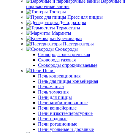
Варочные и
пароварочные ванны
Тостеры
Пресс для пиццы
Дегидраторы
Термостаты
Мармиты
Кремоварки
Пастеризаторы
Сковороды
Сковорода электрическая
Сковорода газовая
Сковороды опрокидываемые
Печи
Печь конвекционная
Печь для пиццы конвейерная
Печь-мангал
Печь томления
Печи для пиццы
Печи комбинированные
Печи конвейерные
Печи низкотемпературные
Печи подовые
Печи ротационные
Печи угольные и дровяные