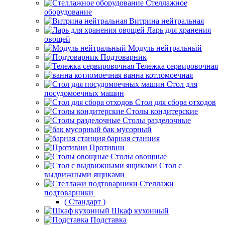
Стеллажное
оборудование
Витрина нейтральная
Ларь для хранения
овощей
Модуль нейтральный
Подтоварник
Тележка сервировочная
ванна котломоечная
Стол для
посудомоечных машин
Стол для сбора отходов
Столы кондитерские
Столы разделочные
бак мусорный
барная станция
Противни
Столы овощные
Стол с
выдвижными ящиками
Стеллажи
подтоварники
( Стандарт )
Шкаф кухонный
Подставка