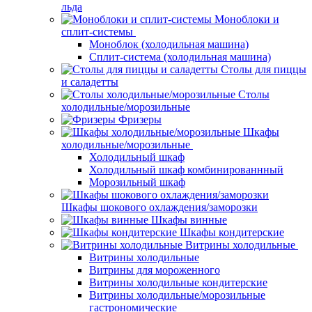
льда
Моноблоки и
сплит-системы
Моноблок (холодильная машина)
Сплит-система (холодильная машина)
Столы для пиццы
и саладетты
Столы
холодильные/морозильные
Фризеры
Шкафы
холодильные/морозильные
Холодильный шкаф
Холодильный шкаф комбинированнный
Морозильный шкаф
Шкафы шокового охлаждения/заморозки
Шкафы винные
Шкафы кондитерские
Витрины холодильные
Витрины холодильные
Витрины для мороженного
Витрины холодильные кондитерские
Витрины холодильные/морозильные
гастрономические