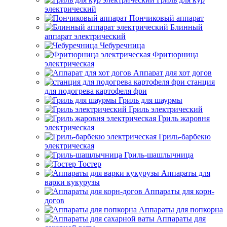
электрический
Пончиковый аппарат
Блинный
аппарат электрический
Чебуречница
Фритюрница
электрическая
Аппарат для хот догов
станция
для подогрева картофеля фри
Гриль для шаурмы
Гриль электрический
Гриль жаровня
электрическая
Гриль-барбекю
электрическая
Гриль-шашлычница
Тостер
Аппараты для
варки кукурузы
Аппараты для корн-
догов
Аппараты для попкорна
Аппараты для