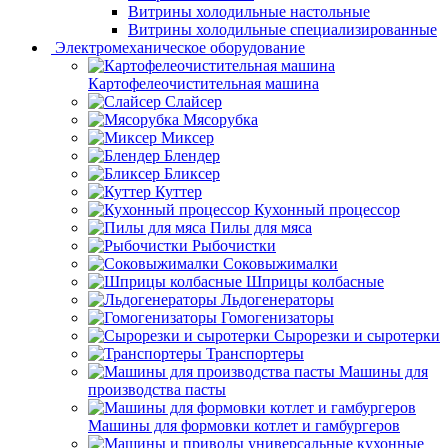
Витрины холодильные настольные
Витрины холодильные специализированные
Электромеханическое оборудование
Картофелеочистительная машина
Слайсер
Мясорубка
Миксер
Блендер
Бликсер
Куттер
Кухонный процессор
Пилы для мяса
Рыбочистки
Соковыжималки
Шприцы колбасные
Льдогенераторы
Гомогенизаторы
Сырорезки и сыротерки
Транспортеры
Машины для
производства пасты
Машины для формовки котлет и гамбургеров