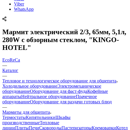
Viber
WhatsApp
Мармит электрический 2/3, 65мм, 5,1л,
280W с обзорным стеклом, "KINGO-
HOTEL"
EcoReCa
—
Каталог
—
Тепловое и технологическое оборудование для общепита
Холодильное оборудование
Электромеханическое
оборудование
Оборудование для фаст-фуда
Кофейные
аппараты
Нейтральное оборудование
Прачечное
оборудование
Оборудование для раздачи готовых блюд
—
Мармиты для общепита
Термостаты
Кипятильники
Шкафы
производственные
Тепловые
линии
Плиты
Печи
Сковороды
Пастеризаторы
Кремоварки
Котел