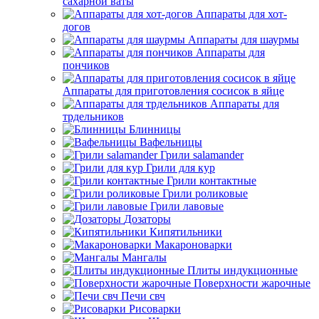
сахарной ваты
Аппараты для хот-
догов
Аппараты для шаурмы
Аппараты для
пончиков
Аппараты для приготовления сосисок в яйце
Аппараты для
трдельников
Блинницы
Вафельницы
Грили salamander
Грили для кур
Грили контактные
Грили роликовые
Грили лавовые
Дозаторы
Кипятильники
Макароноварки
Мангалы
Плиты индукционные
Поверхности жарочные
Печи свч
Рисоварки