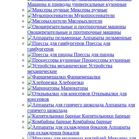
Машины и приводы универсальные кухонные
Миксеры ручные
Мукопросеиватели
Мясорыхлители
Овощерезательные и протирочные машины
Аппараты пельменные
Прессы для
гамбургеров
Прессы для пиццы
Процессоры кухонные
Устройства
механические
Фаршемешалки
Хлеборезки
Маринаторы
Открывалки для
консервов
Аппараты для
горячего шоколада
Кипятильники барные
Комбайны барные
Аппараты
для охлаждения бокалов
Миксеры для