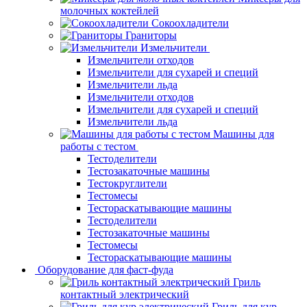
молочных коктейлей
Сокоохладители
Граниторы
Измельчители
Измельчители отходов
Измельчители для сухарей и специй
Измельчители льда
Измельчители отходов
Измельчители для сухарей и специй
Измельчители льда
Машины для
работы с тестом
Тестоделители
Тестозакаточные машины
Тестокруглители
Тестомесы
Тестораскатывающие машины
Тестоделители
Тестозакаточные машины
Тестомесы
Тестораскатывающие машины
Оборудование для фаст-фуда
Гриль
контактный электрический
Гриль для кур