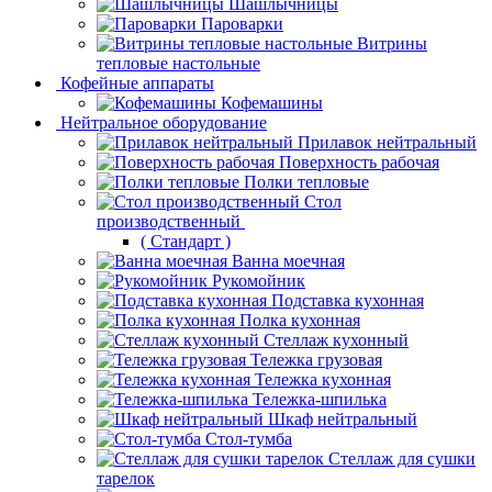
Шашлычницы
Пароварки
Витрины
тепловые настольные
Кофейные аппараты
Кофемашины
Нейтральное оборудование
Прилавок нейтральный
Поверхность рабочая
Полки тепловые
Стол
производственный
( Стандарт )
Ванна моечная
Рукомойник
Подставка кухонная
Полка кухонная
Стеллаж кухонный
Тележка грузовая
Тележка кухонная
Тележка-шпилька
Шкаф нейтральный
Стол-тумба
Стеллаж для сушки
тарелок