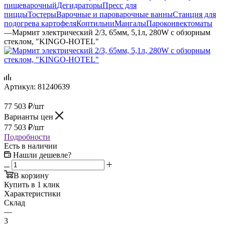
пищеварочный
Дегидраторы
Пресс для
пиццы
Тостеры
Варочные и пароварочные ванны
Станция для
подогрева картофеля
Коптильни
Мангалы
Пароконвектоматы
—
Мармит электрический 2/3, 65мм, 5,1л, 280W с обзорным
стеклом, "KINGO-HOTEL"
Артикул:
81240639
77 503
₽
/шт
Варианты цен
77 503
₽
/шт
Подробности
Есть в наличии
Нашли дешевле?
В корзину
Купить в 1 клик
Характеристики
Склад
—
3