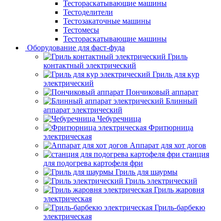
Тестораскатывающие машины
Тестоделители
Тестозакаточные машины
Тестомесы
Тестораскатывающие машины
Оборудование для фаст-фуда
Гриль
контактный электрический
Гриль для кур
электрический
Пончиковый аппарат
Блинный
аппарат электрический
Чебуречница
Фритюрница
электрическая
Аппарат для хот догов
станция
для подогрева картофеля фри
Гриль для шаурмы
Гриль электрический
Гриль жаровня
электрическая
Гриль-барбекю
электрическая