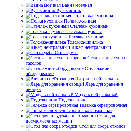
Ванна моечная
Рукомойник
Подставка кухонная
Полка кухонная
Стеллаж кухонный
Тележка грузовая
Тележка кухонная
Тележка-шпилька
Шкаф нейтральный
Стол-тумба
Стеллаж для сушки
тарелок
Стеллажное
оборудование
Витрина нейтральная
Ларь для хранения
овощей
Модуль нейтральный
Подтоварник
Тележка сервировочная
ванна котломоечная
Стол для
посудомоечных машин
Стол для сбора отходов