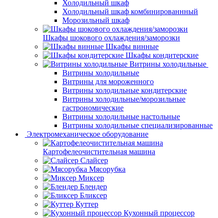
Холодильный шкаф
Холодильный шкаф комбинированнный
Морозильный шкаф
Шкафы шокового охлаждения/заморозки
Шкафы винные
Шкафы кондитерские
Витрины холодильные
Витрины холодильные
Витрины для мороженного
Витрины холодильные кондитерские
Витрины холодильные/морозильные
гастрономические
Витрины холодильные настольные
Витрины холодильные специализированные
Электромеханическое оборудование
Картофелеочистительная машина
Слайсер
Мясорубка
Миксер
Блендер
Бликсер
Куттер
Кухонный процессор