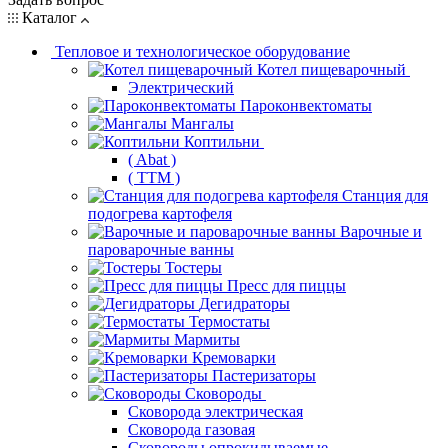
Каталог
Тепловое и технологическое оборудование
Котел пищеварочный
Электрический
Пароконвектоматы
Мангалы
Коптильни
( Abat )
( ТТМ )
Станция для
подогрева картофеля
Варочные и
пароварочные ванны
Тостеры
Пресс для пиццы
Дегидраторы
Термостаты
Мармиты
Кремоварки
Пастеризаторы
Сковороды
Сковорода электрическая
Сковорода газовая
Сковороды опрокидываемые