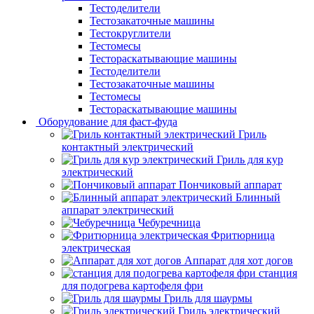
Тестоделители
Тестозакаточные машины
Тестокруглители
Тестомесы
Тестораскатывающие машины
Тестоделители
Тестозакаточные машины
Тестомесы
Тестораскатывающие машины
Оборудование для фаст-фуда
Гриль
контактный электрический
Гриль для кур
электрический
Пончиковый аппарат
Блинный
аппарат электрический
Чебуречница
Фритюрница
электрическая
Аппарат для хот догов
станция
для подогрева картофеля фри
Гриль для шаурмы
Гриль электрический