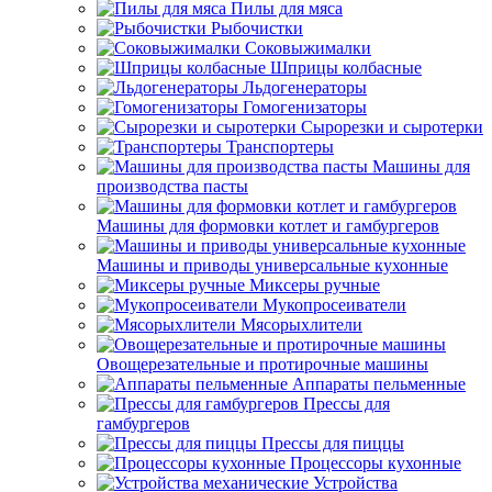
Пилы для мяса
Рыбочистки
Соковыжималки
Шприцы колбасные
Льдогенераторы
Гомогенизаторы
Сырорезки и сыротерки
Транспортеры
Машины для
производства пасты
Машины для формовки котлет и гамбургеров
Машины и приводы универсальные кухонные
Миксеры ручные
Мукопросеиватели
Мясорыхлители
Овощерезательные и протирочные машины
Аппараты пельменные
Прессы для
гамбургеров
Прессы для пиццы
Процессоры кухонные
Устройства