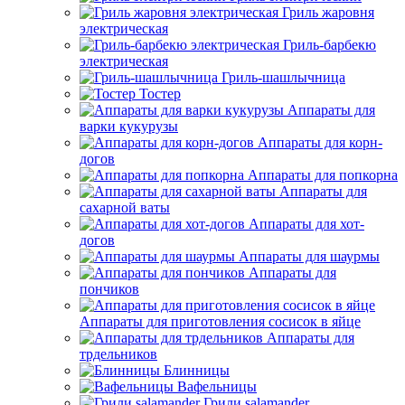
Гриль жаровня
электрическая
Гриль-барбекю
электрическая
Гриль-шашлычница
Тостер
Аппараты для
варки кукурузы
Аппараты для корн-
догов
Аппараты для попкорна
Аппараты для
сахарной ваты
Аппараты для хот-
догов
Аппараты для шаурмы
Аппараты для
пончиков
Аппараты для приготовления сосисок в яйце
Аппараты для
трдельников
Блинницы
Вафельницы
Грили salamander