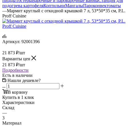
пиццы
Тостеры
Варочные и пароварочные ванны
Станция для
подогрева картофеля
Коптильни
Мангалы
Пароконвектоматы
—
Мармит круглый с откидной крышкой 7 л, 53*50*35 см, P.L.
Proff Cuisine
Артикул:
92001396
21 873
₽
/шт
Варианты цен
21 873
₽
/шт
Подробности
Есть в наличии
Нашли дешевле?
В корзину
Купить в 1 клик
Характеристики
Склад
—
3
Материал