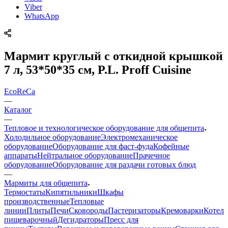
Viber
WhatsApp
Мармит круглый с откидной крышкой
7 л, 53*50*35 см, P.L. Proff Cuisine
EcoReCa
—
Каталог
—
Тепловое и технологическое оборудование для общепита
Холодильное оборудование
Электромеханическое
оборудование
Оборудование для фаст-фуда
Кофейные
аппараты
Нейтральное оборудование
Прачечное
оборудование
Оборудование для раздачи готовых блюд
—
Мармиты для общепита
Термостаты
Кипятильники
Шкафы
производственные
Тепловые
линии
Плиты
Печи
Сковороды
Пастеризаторы
Кремоварки
Котел
пищеварочный
Дегидраторы
Пресс для