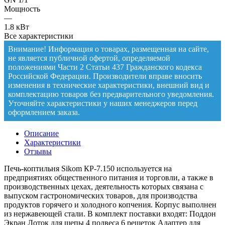
Мощность
—
1.8 кВт
Все характеристики
Внимание! Информация о товарах, размещенная на сайте,
не является публичной офертой, определяемой
положениями Части 2 Статьи 437 Гражданского кодекса
Российской Федерации. Производители вправе вносить
изменения в технические характеристики, внешний вид и
комплектацию товаров без предварительного уведомления.
Уточняйте характеристики у наших менеджеров перед
оформлением заказа.
Описание
Характеристики
Отзывы
Печь-коптильня Sikom КР-7.150 используется на
предприятиях общественного питания и торговли, а также в
производственных цехах, деятельность которых связана с
выпуском гастрономических товаров, для производства
продуктов горячего и холодного копчения. Корпус выполнен
из нержавеющей стали. В комплект поставки входят: Поддон
Экран Лоток для щепы 4 подвеса 6 решеток Адаптер для