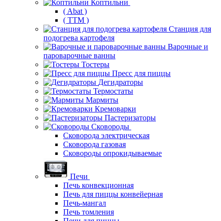
Коптильни
( Abat )
( ТТМ )
Станция для
подогрева картофеля
Варочные и
пароварочные ванны
Тостеры
Пресс для пиццы
Дегидраторы
Термостаты
Мармиты
Кремоварки
Пастеризаторы
Сковороды
Сковорода электрическая
Сковорода газовая
Сковороды опрокидываемые
Печи
Печь конвекционная
Печь для пиццы конвейерная
Печь-мангал
Печь томления
Печи для пиццы