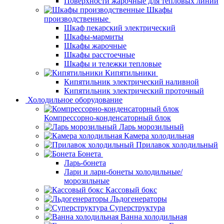
Поверхности жарочные для тепловых линий
Шкафы
производственные
Шкаф пекарский электрический
Шкафы-мармиты
Шкафы жарочные
Шкафы расстоечные
Шкафы и тележки тепловые
Кипятильники
Кипятильник электрический наливной
Кипятильник электрический проточный
Холодильное оборудование
Компрессорно-конденсаторный блок
Ларь морозильный
Камера холодильная
Прилавок холодильный
Бонета
Ларь-бонета
Лари и лари-бонеты холодильные/
морозильные
Кассовый бокс
Льдогенераторы
Суперструктура
Ванна холодильная