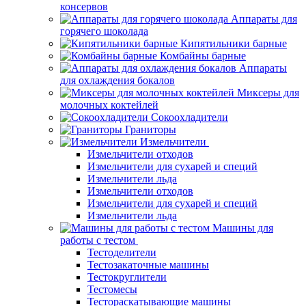
консервов
Аппараты для
горячего шоколада
Кипятильники барные
Комбайны барные
Аппараты
для охлаждения бокалов
Миксеры для
молочных коктейлей
Сокоохладители
Граниторы
Измельчители
Измельчители отходов
Измельчители для сухарей и специй
Измельчители льда
Измельчители отходов
Измельчители для сухарей и специй
Измельчители льда
Машины для
работы с тестом
Тестоделители
Тестозакаточные машины
Тестокруглители
Тестомесы
Тестораскатывающие машины