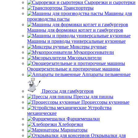
Сырорезки и сыротерки
Транспортеры
Машины для
производства пасты
Машины для формовки котлет и гамбургеров
Машины и приводы универсальные кухонные
Миксеры ручные
Мукопросеиватели
Мясорыхлители
Овощерезательные и протирочные машины
Аппараты пельменные
Прессы для гамбургеров
Прессы для пиццы
Процессоры кухонные
Устройства
механические
Фаршемешалки
Хлеборезки
Маринаторы
Открывалки для