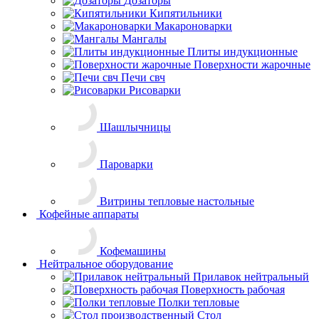
Дозаторы
Кипятильники
Макароноварки
Мангалы
Плиты индукционные
Поверхности жарочные
Печи свч
Рисоварки
Шашлычницы
Пароварки
Витрины
тепловые настольные
Кофейные аппараты
Кофемашины
Нейтральное оборудование
Прилавок нейтральный
Поверхность рабочая
Полки тепловые
Стол
производственный
( Стандарт )
Ванна моечная
Рукомойник
Подставка кухонная
Полка кухонная