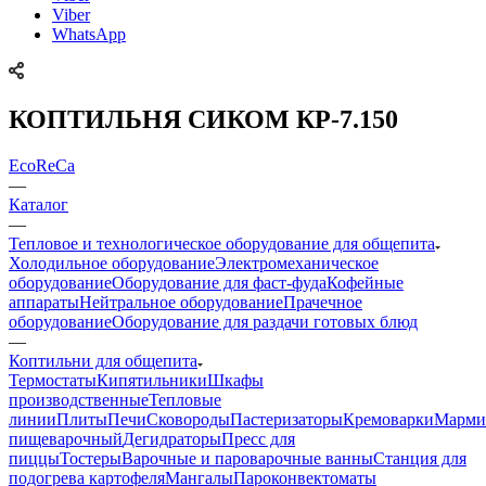
Viber
WhatsApp
КОПТИЛЬНЯ СИКОМ КР-7.150
EcoReCa
—
Каталог
—
Тепловое и технологическое оборудование для общепита
Холодильное оборудование
Электромеханическое
оборудование
Оборудование для фаст-фуда
Кофейные
аппараты
Нейтральное оборудование
Прачечное
оборудование
Оборудование для раздачи готовых блюд
—
Коптильни для общепита
Термостаты
Кипятильники
Шкафы
производственные
Тепловые
линии
Плиты
Печи
Сковороды
Пастеризаторы
Кремоварки
Марми
пищеварочный
Дегидраторы
Пресс для
пиццы
Тостеры
Варочные и пароварочные ванны
Станция для
подогрева картофеля
Мангалы
Пароконвектоматы