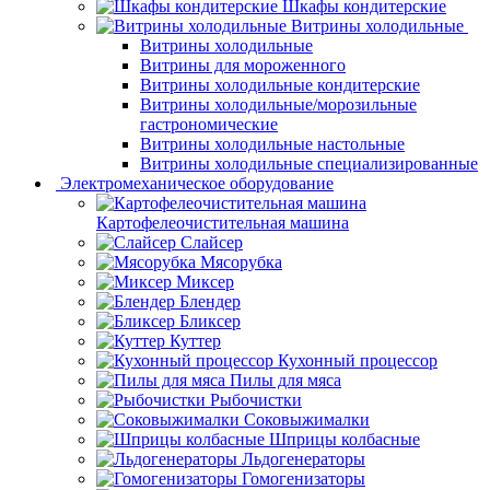
Шкафы кондитерские
Витрины холодильные
Витрины холодильные
Витрины для мороженного
Витрины холодильные кондитерские
Витрины холодильные/морозильные
гастрономические
Витрины холодильные настольные
Витрины холодильные специализированные
Электромеханическое оборудование
Картофелеочистительная машина
Слайсер
Мясорубка
Миксер
Блендер
Бликсер
Куттер
Кухонный процессор
Пилы для мяса
Рыбочистки
Соковыжималки
Шприцы колбасные
Льдогенераторы
Гомогенизаторы