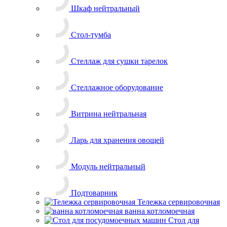
Модуль нейтральный
Подтоварник
Тележка сервировочная
ванна котломоечная
Стол для
посудомоечных машин
Стол для сбора отходов
Столы кондитерские
Столы разделочные
бак мусорный
барная станция
Противни
Столы овощные