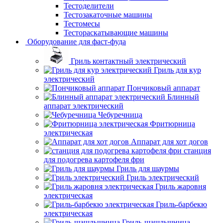
Тестоделители
Тестозакаточные машины
Тестомесы
Тестораскатывающие машины
Оборудование для фаст-фуда
Гриль контактный электрический
Гриль для кур
электрический
Пончиковый аппарат
Блинный
аппарат электрический
Чебуречница
Фритюрница
электрическая
Аппарат для хот догов
станция
для подогрева картофеля фри
Гриль для шаурмы
Гриль электрический
Гриль жаровня
электрическая
Гриль-барбекю
электрическая
Гриль-шашлычница